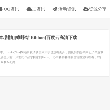
QQ资讯
IT资讯
活动资讯
资源分享
日本/剧情][蝴蝶结 Ribbon]百度云高清下载
0年。 Itsuka(Non饰演)所就读的美术大学也没有例外，因疫情的影响中止了毕业制
会也没有，只能把作品拿回家的Itsuka。 心中各种各样的感情翻涌纠缠着，对什
至和担心她...