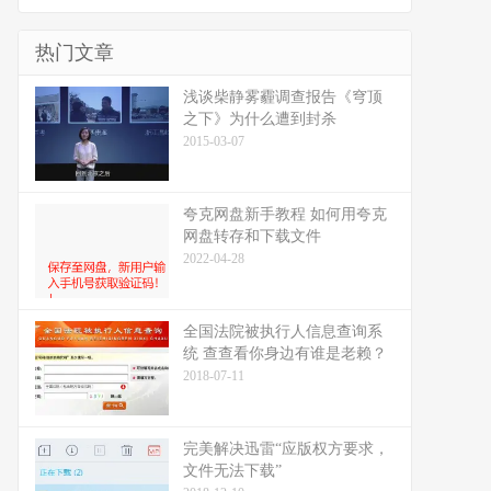
热门文章
浅谈柴静雾霾调查报告《穹顶
之下》为什么遭到封杀
2015-03-07
夸克网盘新手教程 如何用夸克
网盘转存和下载文件
2022-04-28
全国法院被执行人信息查询系
统 查查看你身边有谁是老赖？
2018-07-11
完美解决迅雷“应版权方要求，
文件无法下载”