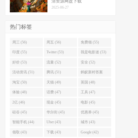
清资源网盘下载
2025-06-27
热门标签
周三 (56)
周五 (56)
免费领 (55)
印度 (55)
Twitter (53)
我是电影迷 (53)
好价 (53)
流量 (52)
安全 (52)
活动资讯 (51)
腾讯 (51)
蚂蚁新村答案
(51)
淘宝 (50)
天猫 (49)
英国 (48)
体验 (48)
话费 (47)
工具 (47)
2亿 (46)
现金 (45)
电影 (45)
硅谷 (45)
华尔街 (45)
优惠券 (45)
智能手机 (44)
Uber (43)
城市 (43)
领取 (43)
下载 (43)
Google (42)