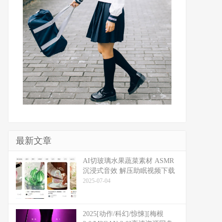
最新文章
​​AI切玻璃水果蔬菜素材 ASMR
沉浸式音效 解压助眠视频下载
2025-07-04
2025[动作/科幻/惊悚][梅根