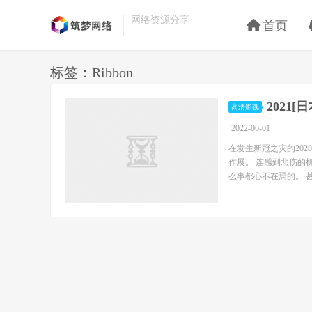
网络资源分享
首页
标签：Ribbon
2021[
高清影视
2022-06-01
在发生新冠之灾的202
作展。 连感到悲伤的机
么事都心不在焉的。 甚