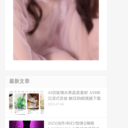
最新文章
​​AI切玻璃水果蔬菜素材 ASMR
沉浸式音效 解压助眠视频下载
2025-07-04
2025[动作/科幻/惊悚][梅根