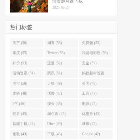
清资源网盘下载
2025-06-27
热门标签
周三 (56)
周五 (56)
免费领 (55)
印度 (55)
Twitter (53)
我是电影迷 (53)
好价 (53)
流量 (52)
安全 (52)
活动资讯 (51)
腾讯 (51)
蚂蚁新村答案
(51)
淘宝 (50)
天猫 (49)
英国 (48)
体验 (48)
话费 (47)
工具 (47)
2亿 (46)
现金 (45)
电影 (45)
硅谷 (45)
华尔街 (45)
优惠券 (45)
智能手机 (44)
Uber (43)
城市 (43)
领取 (43)
下载 (43)
Google (42)