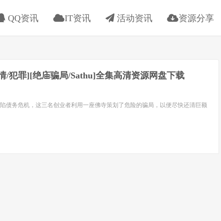
QQ资讯
IT资讯
活动资讯
资源分享
[剧情/犯罪][绝庙骗局/Sathu]全集高清资源网盘下载
陷债务危机，这三名创业者利用一座佛寺策划了危险的骗局，以便尽快还清巨额