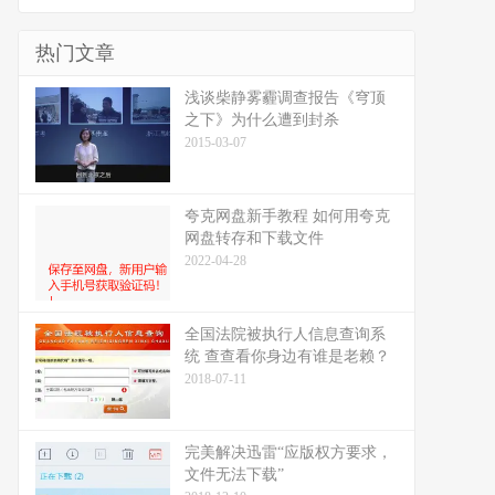
热门文章
浅谈柴静雾霾调查报告《穹顶
之下》为什么遭到封杀
2015-03-07
夸克网盘新手教程 如何用夸克
网盘转存和下载文件
2022-04-28
全国法院被执行人信息查询系
统 查查看你身边有谁是老赖？
2018-07-11
完美解决迅雷“应版权方要求，
文件无法下载”