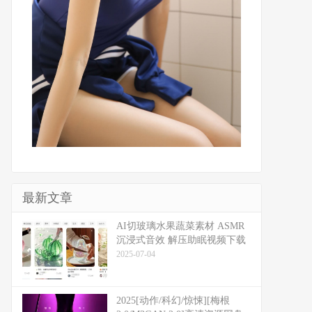
最新文章
​​AI切玻璃水果蔬菜素材 ASMR
沉浸式音效 解压助眠视频下载
2025-07-04
2025[动作/科幻/惊悚][梅根