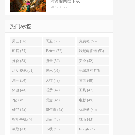
清资源网盘下载
2025-06-27
热门标签
周三 (56)
周五 (56)
免费领 (55)
印度 (55)
Twitter (53)
我是电影迷 (53)
好价 (53)
流量 (52)
安全 (52)
活动资讯 (51)
腾讯 (51)
蚂蚁新村答案
(51)
淘宝 (50)
天猫 (49)
英国 (48)
体验 (48)
话费 (47)
工具 (47)
2亿 (46)
现金 (45)
电影 (45)
硅谷 (45)
华尔街 (45)
优惠券 (45)
智能手机 (44)
Uber (43)
城市 (43)
领取 (43)
下载 (43)
Google (42)