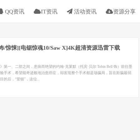
QQ资讯
IT资讯
活动资讯
资源分享
恐怖/惊悚][电锯惊魂10/Saw X]4K超清资源迅雷下载
第一、二部之间，患病而绝望的约翰·克莱默（托宾·贝尔 Tobin Bell 饰）前往墨
验手术，希望能奇迹般地治愈癌症，却发现整个手术都是场骗局，旨在欺骗最弱
的后，“竖锯”，这位...