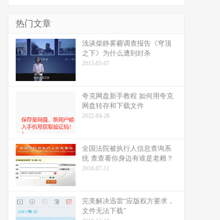
热门文章
浅谈柴静雾霾调查报告《穹顶
之下》为什么遭到封杀
2015-03-07
夸克网盘新手教程 如何用夸克
网盘转存和下载文件
2022-04-28
全国法院被执行人信息查询系
统 查查看你身边有谁是老赖？
2018-07-11
完美解决迅雷“应版权方要求，
文件无法下载”