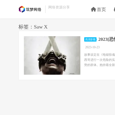
网络资源分享
首页
标签：Saw X
2023[
高清影视
2023-10-23
故事设定在《电锯惊魂》
西哥进行一次危险的实
势的群体。抱持着全新目