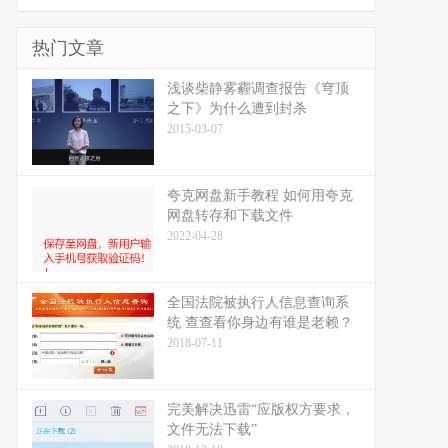
热门文章
浅谈柴静雾霾调查报告《穹顶
之下》为什么遭到封杀
2015-03-07
夸克网盘新手教程 如何用夸克
网盘转存和下载文件
2022-04-28
全国法院被执行人信息查询系
统 查查看你身边有谁是老赖？
2018-07-11
完美解决迅雷“应版权方要求，
文件无法下载”