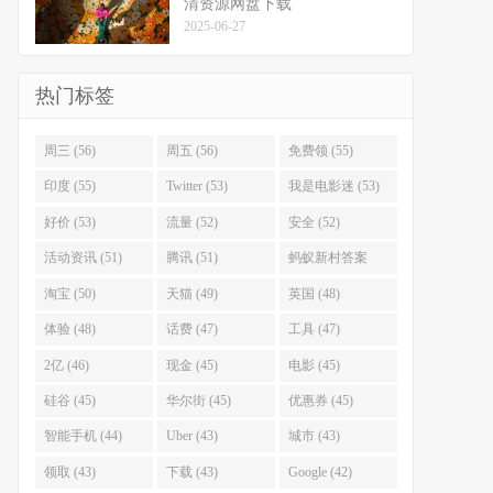
清资源网盘下载
2025-06-27
热门标签
周三 (56)
周五 (56)
免费领 (55)
印度 (55)
Twitter (53)
我是电影迷 (53)
好价 (53)
流量 (52)
安全 (52)
活动资讯 (51)
腾讯 (51)
蚂蚁新村答案
(51)
淘宝 (50)
天猫 (49)
英国 (48)
体验 (48)
话费 (47)
工具 (47)
2亿 (46)
现金 (45)
电影 (45)
硅谷 (45)
华尔街 (45)
优惠券 (45)
智能手机 (44)
Uber (43)
城市 (43)
领取 (43)
下载 (43)
Google (42)