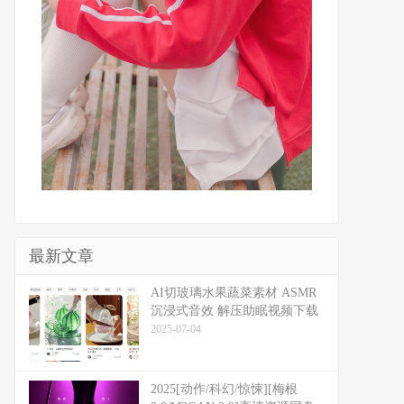
最新文章
​​AI切玻璃水果蔬菜素材 ASMR
沉浸式音效 解压助眠视频下载
2025-07-04
2025[动作/科幻/惊悚][梅根