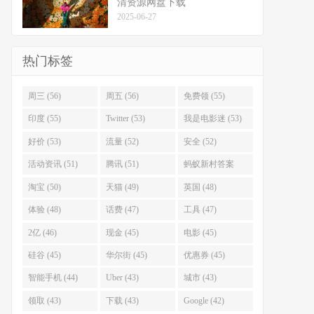
清资源网盘下载
2025-06-27
热门标签
周三 (56)
周五 (56)
免费领 (55)
印度 (55)
Twitter (53)
我是电影迷 (53)
好价 (53)
流量 (52)
安全 (52)
活动资讯 (51)
腾讯 (51)
蚂蚁新村答案
(51)
淘宝 (50)
天猫 (49)
英国 (48)
体验 (48)
话费 (47)
工具 (47)
2亿 (46)
现金 (45)
电影 (45)
硅谷 (45)
华尔街 (45)
优惠券 (45)
智能手机 (44)
Uber (43)
城市 (43)
领取 (43)
下载 (43)
Google (42)