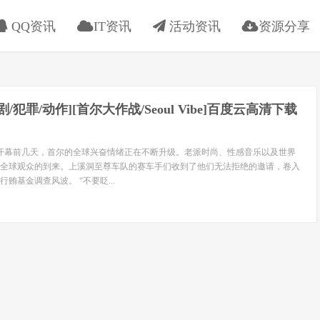
QQ资讯
IT资讯
活动资讯
资源分享
喜剧/犯罪/动作][首尔大作战/Seoul Vibe]百度云高清下载
奥运会开幕前几天，首尔的全球兴奋情绪正在不断升级。老派时尚、性感音乐以及世界
全球观众的到来。上溪洞至尊车队的赛车手们收到了他们无法拒绝的邀请，卷入
贿基金调查风波。 “不要眨...