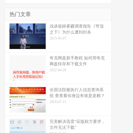
热门文章
浅谈柴静雾霾调查报告《穹顶
之下》为什么遭到封杀
2015-03-07
夸克网盘新手教程 如何用夸克
网盘转存和下载文件
2022-04-28
全国法院被执行人信息查询系
统 查查看你身边有谁是老赖？
2018-07-11
完美解决迅雷“应版权方要求，
文件无法下载”