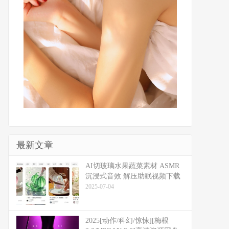
最新文章
​​AI切玻璃水果蔬菜素材 ASMR
沉浸式音效 解压助眠视频下载
2025-07-04
2025[动作/科幻/惊悚][梅根