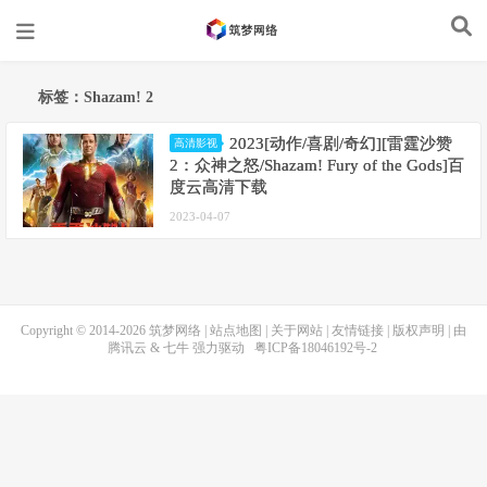
标签：Shazam! 2
2023[动作/喜剧/奇幻][雷霆沙赞
高清影视
2：众神之怒/Shazam! Fury of the Gods]百
度云高清下载
2023-04-07
Copyright © 2014-2026
筑梦网络
|
站点地图
|
关于网站
|
友情链接
|
版权声明
| 由
腾讯云
&
七牛
强力驱动
粤ICP备18046192号-2