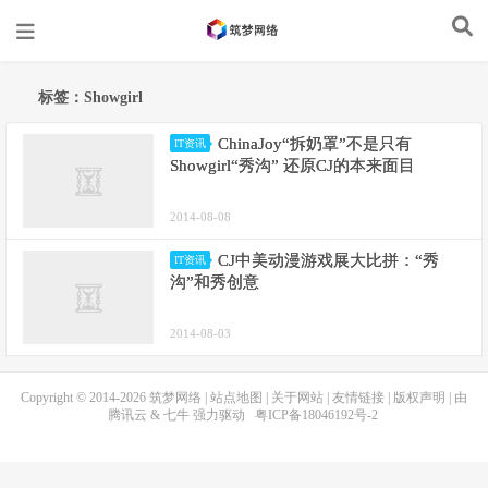
标签：Showgirl
ChinaJoy“拆奶罩”不是只有
IT资讯
Showgirl“秀沟” 还原CJ的本来面目
2014-08-08
CJ中美动漫游戏展大比拼：“秀
IT资讯
沟”和秀创意
2014-08-03
Copyright © 2014-2026
筑梦网络
|
站点地图
|
关于网站
|
友情链接
|
版权声明
| 由
腾讯云
&
七牛
强力驱动
粤ICP备18046192号-2