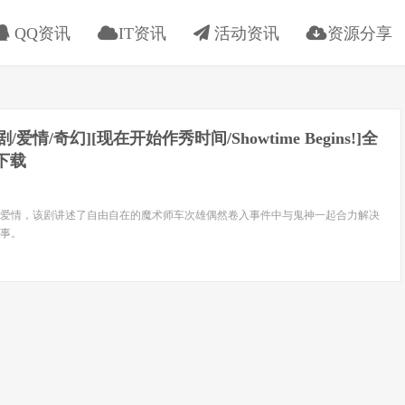
QQ资讯
IT资讯
活动资讯
资源分享
喜剧/爱情/奇幻][现在开始作秀时间/Showtime Begins!]全
下载
爱情，该剧讲述了自由自在的魔术师车次雄偶然卷入事件中与鬼神一起合力解决
事。