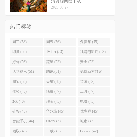
清资源网盘下载
2025-06-27
热门标签
周三 (56)
周五 (56)
免费领 (55)
印度 (55)
Twitter (53)
我是电影迷 (53)
好价 (53)
流量 (52)
安全 (52)
活动资讯 (51)
腾讯 (51)
蚂蚁新村答案
(51)
淘宝 (50)
天猫 (49)
英国 (48)
体验 (48)
话费 (47)
工具 (47)
2亿 (46)
现金 (45)
电影 (45)
硅谷 (45)
华尔街 (45)
优惠券 (45)
智能手机 (44)
Uber (43)
城市 (43)
领取 (43)
下载 (43)
Google (42)