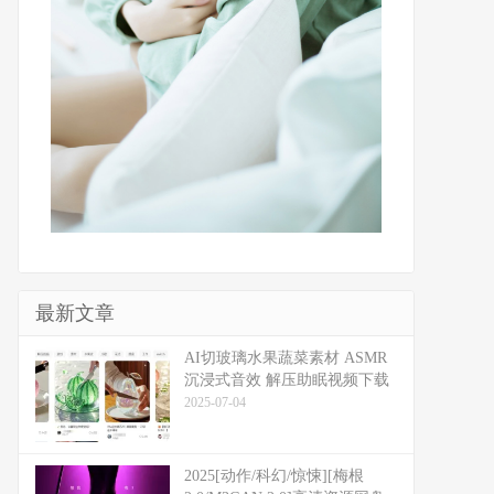
最新文章
​​AI切玻璃水果蔬菜素材 ASMR
沉浸式音效 解压助眠视频下载
2025-07-04
2025[动作/科幻/惊悚][梅根