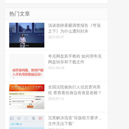
热门文章
浅谈柴静雾霾调查报告《穹顶
之下》为什么遭到封杀
2015-03-07
夸克网盘新手教程 如何用夸克
网盘转存和下载文件
2022-04-28
全国法院被执行人信息查询系
统 查查看你身边有谁是老赖？
2018-07-11
完美解决迅雷“应版权方要求，
文件无法下载”