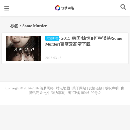
标签：Some Murder
2015[韩国/惊悚][何种谋杀/Some
高清影视
Murder]百度云高清下载
2022-03-15
Copyright © 2014-2026
筑梦网络
|
站点地图
|
关于网站
|
友情链接
|
版权声明
| 由
腾讯云
&
七牛
强力驱动
粤ICP备18046192号-2