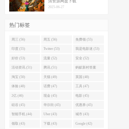
清资源网盘下载
2025-06-27
热门标签
周三 (56)
周五 (56)
免费领 (55)
印度 (55)
Twitter (53)
我是电影迷 (53)
好价 (53)
流量 (52)
安全 (52)
活动资讯 (51)
腾讯 (51)
蚂蚁新村答案
(51)
淘宝 (50)
天猫 (49)
英国 (48)
体验 (48)
话费 (47)
工具 (47)
2亿 (46)
现金 (45)
电影 (45)
硅谷 (45)
华尔街 (45)
优惠券 (45)
智能手机 (44)
Uber (43)
城市 (43)
领取 (43)
下载 (43)
Google (42)