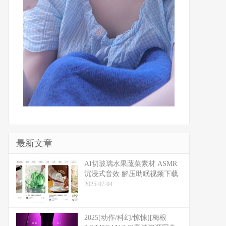
最新文章
​​AI切玻璃水果蔬菜素材 ASMR
沉浸式音效 解压助眠视频下载
2025-07-04
2025[动作/科幻/惊悚][梅根