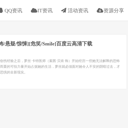
QQ资讯
IT资讯
活动资讯
资源分享
恐怖/悬疑/惊悚][危笑/Smile]百度云高清下载
创伤经验之后，萝丝·卡特医师（索茜·贝肯 饰）开始经历一些她无法解释的恐怖
而栗的可怕力量开始占据她的生活，萝丝就必须面对她令人不安的阴暗过去，才
恐惧的全新现实。