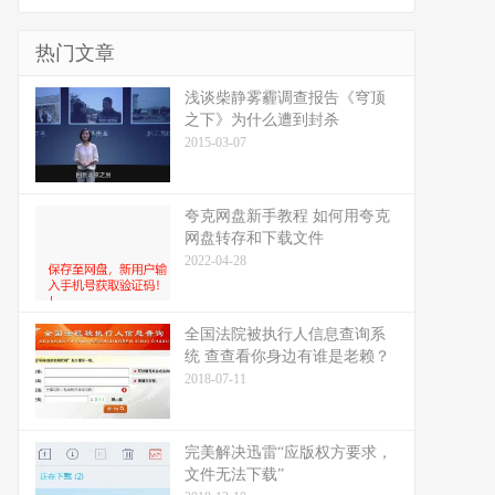
热门文章
浅谈柴静雾霾调查报告《穹顶
之下》为什么遭到封杀
2015-03-07
夸克网盘新手教程 如何用夸克
网盘转存和下载文件
2022-04-28
全国法院被执行人信息查询系
统 查查看你身边有谁是老赖？
2018-07-11
完美解决迅雷“应版权方要求，
文件无法下载”