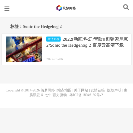
标签：Sonic the Hedgehog 2
2022[动画/科幻/冒险][刺猬索尼克
高清影视
2/Sonic the Hedgehog 2]百度云高清下载
2022-05-06
Copyright © 2014-2026
筑梦网络
|
站点地图
|
关于网站
|
友情链接
|
版权声明
| 由
腾讯云
&
七牛
强力驱动
粤ICP备18046192号-2