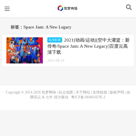
标签：Space Jam: A New Legacy
2021[动画/运动][空中大灌篮：新
高清影视
传奇/Space Jam: A New Legacy]百度云高
清下载
2021-08-10
Copyright © 2014-2026
筑梦网络
|
站点地图
|
关于网站
|
友情链接
|
版权声明
| 由
腾讯云
&
七牛
强力驱动
粤ICP备18046192号-2