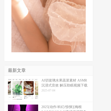
最新文章
​​AI切玻璃水果蔬菜素材 ASMR
沉浸式音效 解压助眠视频下载
2025-07-04
2025[动作/科幻/惊悚][梅根