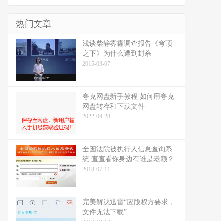
热门文章
浅谈柴静雾霾调查报告《穹顶
之下》为什么遭到封杀
2015-03-07
夸克网盘新手教程 如何用夸克
网盘转存和下载文件
2022-04-28
全国法院被执行人信息查询系
统 查查看你身边有谁是老赖？
2018-07-11
完美解决迅雷“应版权方要求，
文件无法下载”