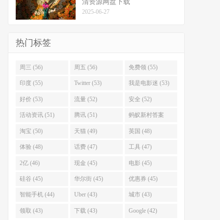
清资源网盘下载
2025-06-27
热门标签
周三 (56)
周五 (56)
免费领 (55)
印度 (55)
Twitter (53)
我是电影迷 (53)
好价 (53)
流量 (52)
安全 (52)
活动资讯 (51)
腾讯 (51)
蚂蚁新村答案
(51)
淘宝 (50)
天猫 (49)
英国 (48)
体验 (48)
话费 (47)
工具 (47)
2亿 (46)
现金 (45)
电影 (45)
硅谷 (45)
华尔街 (45)
优惠券 (45)
智能手机 (44)
Uber (43)
城市 (43)
领取 (43)
下载 (43)
Google (42)