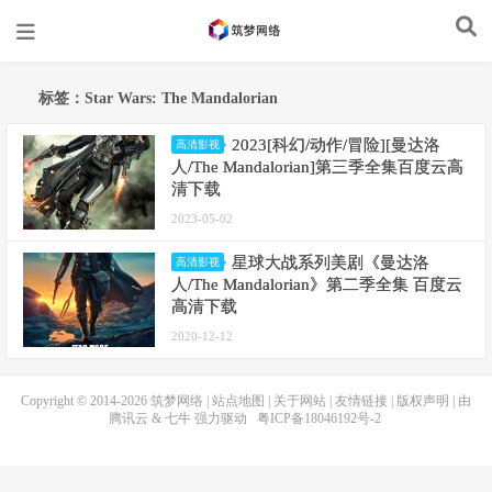
标签：Star Wars: The Mandalorian
2023[科幻/动作/冒险][曼达洛
高清影视
人/The Mandalorian]第三季全集百度云高
清下载
2023-05-02
星球大战系列美剧《曼达洛
高清影视
人/The Mandalorian》第二季全集 百度云
高清下载
2020-12-12
Copyright © 2014-2026
筑梦网络
|
站点地图
|
关于网站
|
友情链接
|
版权声明
| 由
腾讯云
&
七牛
强力驱动
粤ICP备18046192号-2