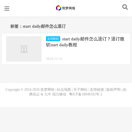
标签：start daily邮件怎么退订
start daily邮件怎么退订？退订微
实用教程
软start daily教程
2024-11-12
Copyright © 2014-2026
筑梦网络
|
站点地图
|
关于网站
|
友情链接
|
版权声明
| 由
腾讯云
&
七牛
强力驱动
粤ICP备18046192号-2