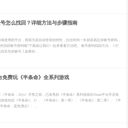
m账号怎么找回？详细方法与步骤指南
玩游戏使用的平台，而因为其自动登录的特性，往往时间一长就容易忘掉账号密码，
何找回账号密码呢?下面就让我们一起来看看方法吧。 账号密码找回方法： 1.打
回丢失的账号 2.如果你...
m平台免费玩《半条命》全系列游戏
，在《半条命：Alyx》开售之前，已发售的《半条命》系列游戏在Steam平台开启免
的游戏包括《半条命1、2》、《半条命2：第一章》、《半条命2：第二章》、《半
条命：蓝色沸点》、...