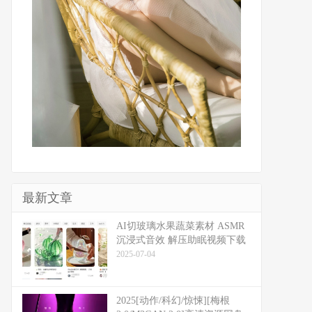
最新文章
​​AI切玻璃水果蔬菜素材 ASMR
沉浸式音效 解压助眠视频下载
2025-07-04
2025[动作/科幻/惊悚][梅根