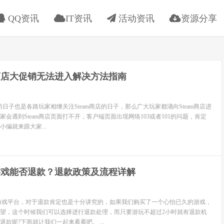
QQ资讯
IT资讯
活动资讯
资源分享
m商店大促销无法进入解决方法指南
销的日子也是各路玩家相继关注Steam商店的日子，那么广大玩家都涌向Steam商店进
会遇到Steam商店页面打不开，客户端页面出现网络103或者101的问题，肯定
编就来跟大家...
m游戏能否退款？退款政策及流程详解
版游戏平台，对于退款肯定也是十分讲究的，如果我们购买了一个心怡已久的游戏，
望，这个时候我们可以选择进行退款处理，而只要游玩不超过2小时就有退款机
款呢?下面就让我们一起来看看吧。 ...