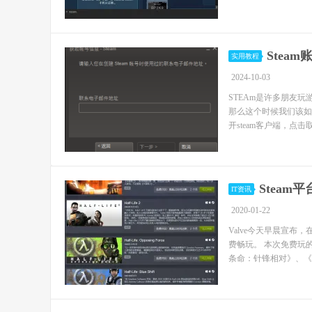
Stea
实用教程
2024-10-03
STEAm是许多朋友
那么这个时候我们该如
开steam客户端，点击取
Stea
IT资讯
2020-01-22
Valve今天早晨宣布
费畅玩。 本次免费玩
条命：针锋相对》、《半