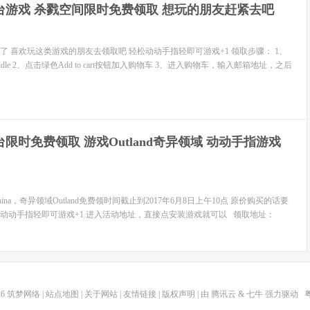
m平台游戏 杀戮空间限时免费领取 想玩的朋友赶紧去吧
了 喜欢玩这类游戏的朋友去领取吧 轻松动动手指轻即可游戏+1 领取步骤： 1、
undle 2、点击绿色Add to cart按钮加入购物车 3、进入购物车，输入邮箱地址，之后
平台限时免费领取 游戏Outland奇异领域 动动手指游戏
hina，奇异领域Outland免费领时间截止到2017年6月8日上午10点 原价购买的话要
要动动手指轻即可游戏+1 进入活动地址，直接点安装游戏就可以 领取地址：
26
筑梦网络
|
站点地图
|
关于网站
|
友情链接
|
版权声明
| 由
腾讯云
&
七牛
强力驱动
粤