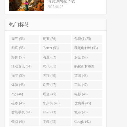
清资源网盘下载
2025-06-27
热门标签
周三 (56)
周五 (56)
免费领 (55)
印度 (55)
Twitter (53)
我是电影迷 (53)
好价 (53)
流量 (52)
安全 (52)
活动资讯 (51)
腾讯 (51)
蚂蚁新村答案
(51)
淘宝 (50)
天猫 (49)
英国 (48)
体验 (48)
话费 (47)
工具 (47)
2亿 (46)
现金 (45)
电影 (45)
硅谷 (45)
华尔街 (45)
优惠券 (45)
智能手机 (44)
Uber (43)
城市 (43)
领取 (43)
下载 (43)
Google (42)