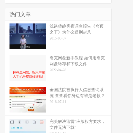
热门文章
浅谈柴静雾霾调查报告《穹顶
之下》为什么遭到封杀
2015-03-07
夸克网盘新手教程 如何用夸克
网盘转存和下载文件
2022-04-28
全国法院被执行人信息查询系
统 查查看你身边有谁是老赖？
2018-07-11
完美解决迅雷“应版权方要求，
文件无法下载”