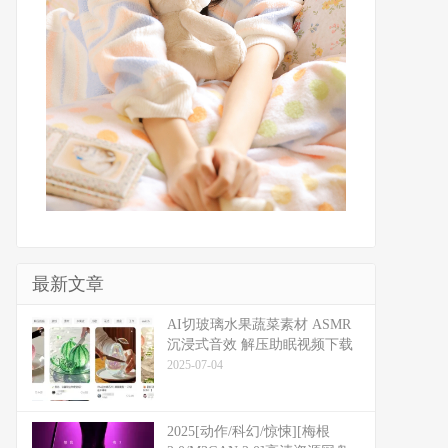
最新文章
​​AI切玻璃水果蔬菜素材 ASMR
沉浸式音效 解压助眠视频下载
2025-07-04
2025[动作/科幻/惊悚][梅根