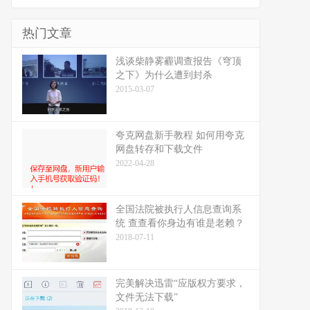
热门文章
浅谈柴静雾霾调查报告《穹顶
之下》为什么遭到封杀
2015-03-07
夸克网盘新手教程 如何用夸克
网盘转存和下载文件
2022-04-28
全国法院被执行人信息查询系
统 查查看你身边有谁是老赖？
2018-07-11
完美解决迅雷“应版权方要求，
文件无法下载”