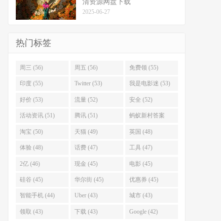
清资源网盘下载
2025-06-27
热门标签
周三 (56)
周五 (56)
免费领 (55)
印度 (55)
Twitter (53)
我是电影迷 (53)
好价 (53)
流量 (52)
安全 (52)
活动资讯 (51)
腾讯 (51)
蚂蚁新村答案
(51)
淘宝 (50)
天猫 (49)
英国 (48)
体验 (48)
话费 (47)
工具 (47)
2亿 (46)
现金 (45)
电影 (45)
硅谷 (45)
华尔街 (45)
优惠券 (45)
智能手机 (44)
Uber (43)
城市 (43)
领取 (43)
下载 (43)
Google (42)