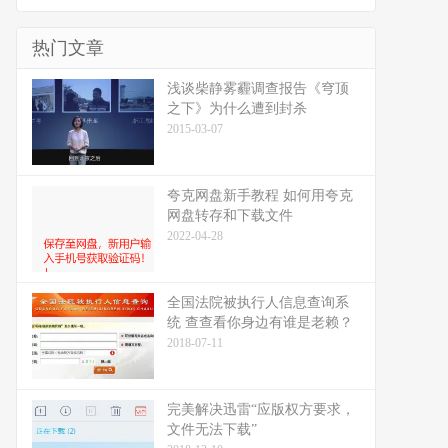
热门文章
浅谈柴静雾霾调查报告《穹顶
之下》为什么遭到封杀
2015-03-07
夸克网盘新手教程 如何用夸克
网盘转存和下载文件
2022-04-28
全国法院被执行人信息查询系
统 查查看你身边有谁是老赖？
2018-07-11
完美解决迅雷“应版权方要求，
文件无法下载”