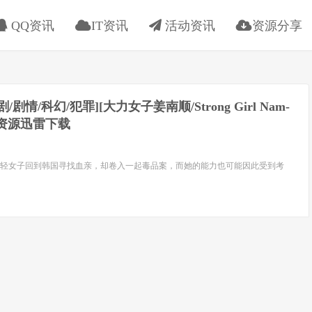
QQ资讯
IT资讯
活动资讯
资源分享
喜剧/剧情/科幻/犯罪][大力女子姜南顺/Strong Girl Nam-
清资源迅雷下载
轻女子回到韩国寻找血亲，却卷入一起毒品案，而她的能力也可能因此受到考