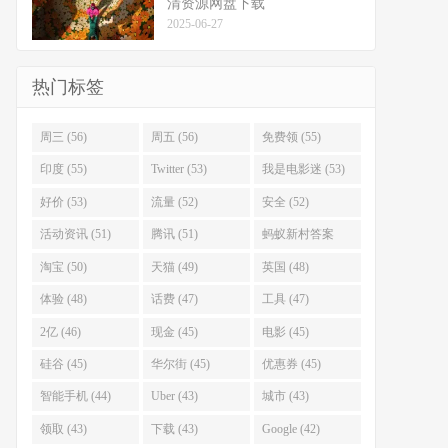
清资源网盘下载
2025-06-27
热门标签
周三 (56)
周五 (56)
免费领 (55)
印度 (55)
Twitter (53)
我是电影迷 (53)
好价 (53)
流量 (52)
安全 (52)
活动资讯 (51)
腾讯 (51)
蚂蚁新村答案
(51)
淘宝 (50)
天猫 (49)
英国 (48)
体验 (48)
话费 (47)
工具 (47)
2亿 (46)
现金 (45)
电影 (45)
硅谷 (45)
华尔街 (45)
优惠券 (45)
智能手机 (44)
Uber (43)
城市 (43)
领取 (43)
下载 (43)
Google (42)