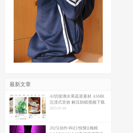
最新文章
​​AI切玻璃水果蔬菜素材 ASMR
沉浸式音效 解压助眠视频下载
2025-07-04
2025[动作/科幻/惊悚][梅根