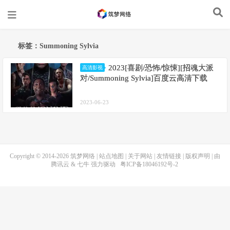
标签：Summoning Sylvia
2023[喜剧/恐怖/惊悚][招魂大派
高清影视
对/Summoning Sylvia]百度云高清下载
2023-06-23
Copyright © 2014-2026
筑梦网络
|
站点地图
|
关于网站
|
友情链接
|
版权声明
| 由
腾讯云
&
七牛
强力驱动
粤ICP备18046192号-2