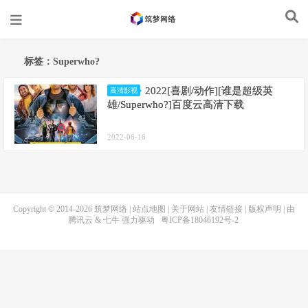
标签：Superwho?
2022[喜剧/动作][谁是超级英
高清影视
雄/Superwho?]百度云高清下载
2022-06-16
Copyright © 2014-2026
筑梦网络
|
站点地图
|
关于网站
|
友情链接
|
版权声明
| 由
腾讯云
&
七牛
强力驱动
粤ICP备18046192号-2