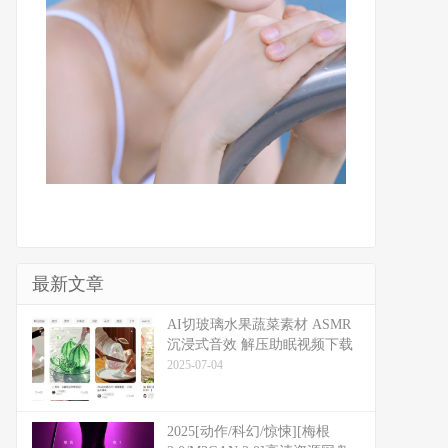
最新文章
​​AI切玻璃水果蔬菜素材 ASMR
沉浸式音效 解压助眠视频下载
2025-07-04
2025[动作/科幻/惊悚][梅根