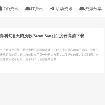
QQ资讯
IT资讯
活动资讯
资源分享
剧情/科幻][天鹅挽歌/Swan Song]百度云高清下载
的将来为背景，通过卡梅伦的眼睛讲述了一段充满力量和情感的旅程。卡梅伦
诊断患有绝症，医生向他提出了另一种解决方案，以保护他的家人免受悲痛。当
变他的家庭命运时，他学到了比他想象的更多...