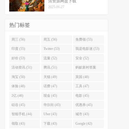
清资源网盘下载
2025-06-27
热门标签
周三 (56)
周五 (56)
免费领 (55)
印度 (55)
Twitter (53)
我是电影迷 (53)
好价 (53)
流量 (52)
安全 (52)
活动资讯 (51)
腾讯 (51)
蚂蚁新村答案
(51)
淘宝 (50)
天猫 (49)
英国 (48)
体验 (48)
话费 (47)
工具 (47)
2亿 (46)
现金 (45)
电影 (45)
硅谷 (45)
华尔街 (45)
优惠券 (45)
智能手机 (44)
Uber (43)
城市 (43)
领取 (43)
下载 (43)
Google (42)