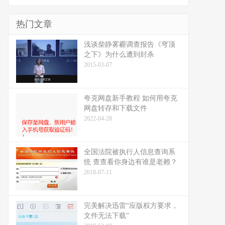
热门文章
浅谈柴静雾霾调查报告《穹顶
之下》为什么遭到封杀
2015-03-07
夸克网盘新手教程 如何用夸克
网盘转存和下载文件
2022-04-28
全国法院被执行人信息查询系
统 查查看你身边有谁是老赖？
2018-07-11
完美解决迅雷“应版权方要求，
文件无法下载”