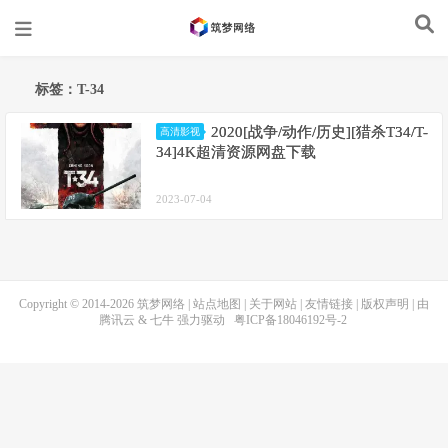
标签：T-34
2020[战争/动作/历史][猎杀T34/T-
高清影视
34]4K超清资源网盘下载
2023-07-04
Copyright © 2014-2026
筑梦网络
|
站点地图
|
关于网站
|
友情链接
|
版权声明
| 由
腾讯云
&
七牛
强力驱动
粤ICP备18046192号-2