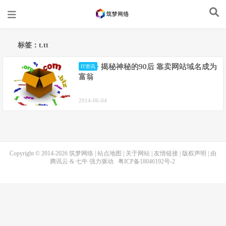
标签：t.tt
揭秘神秘的90后 靠卖网站域名成为
IT资讯
富翁
2014-06-04
Copyright © 2014-2026
筑梦网络
|
站点地图
|
关于网站
|
友情链接
|
版权声明
| 由
腾讯云
&
七牛
强力驱动
粤ICP备18046192号-2