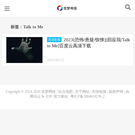
标签：Talk to Me
2023[恐怖/悬疑/惊悚][回应我/Talk
高清影视
to Me]百度云高清下载
2023-09-13
Copyright © 2014-2026
筑梦网络
|
站点地图
|
关于网站
|
友情链接
|
版权声明
| 由
腾讯云
&
七牛
强力驱动
粤ICP备18046192号-2