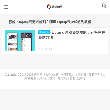
标签：taptap云游戏签到在哪里 taptap云游戏签到教程
taptap云游戏签到攻略：轻松掌握
实用教程
签到方法
2025-02-04
Copyright © 2014-2026
筑梦网络
|
站点地图
|
关于网站
|
友情链接
|
版权声明
| 由
腾讯云
&
七牛
强力驱动
粤ICP备18046192号-2