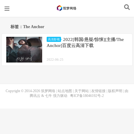
标签：The Anchor
2022[韩国/悬疑/惊悚][主播/The
高清影视
Anchor]百度云高清下载
2022-06-25
Copyright © 2014-2026
筑梦网络
|
站点地图
|
关于网站
|
友情链接
|
版权声明
| 由
腾讯云
&
七牛
强力驱动
粤ICP备18046192号-2