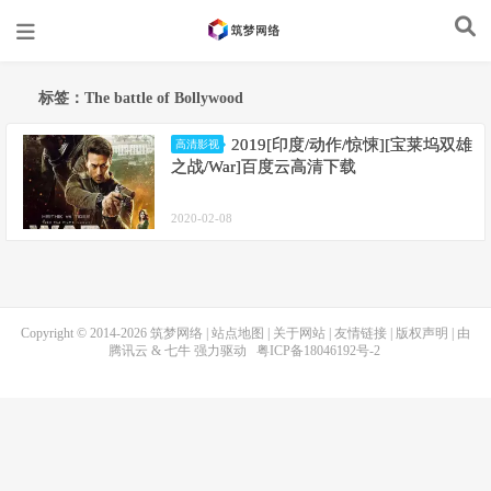
标签：The battle of Bollywood
2019[印度/动作/惊悚][宝莱坞双雄
高清影视
之战/War]百度云高清下载
2020-02-08
Copyright © 2014-2026
筑梦网络
|
站点地图
|
关于网站
|
友情链接
|
版权声明
| 由
腾讯云
&
七牛
强力驱动
粤ICP备18046192号-2