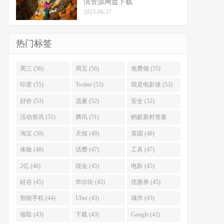
清资源网盘下载
2025-06-27
热门标签
周三 (56)
周五 (56)
免费领 (55)
印度 (55)
Twitter (53)
我是电影迷 (53)
好价 (53)
流量 (52)
安全 (52)
活动资讯 (51)
腾讯 (51)
蚂蚁新村答案
(51)
淘宝 (50)
天猫 (49)
英国 (48)
体验 (48)
话费 (47)
工具 (47)
2亿 (46)
现金 (45)
电影 (45)
硅谷 (45)
华尔街 (45)
优惠券 (45)
智能手机 (44)
Uber (43)
城市 (43)
领取 (43)
下载 (43)
Google (42)