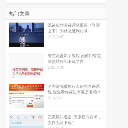
热门文章
浅谈柴静雾霾调查报告《穹顶
之下》为什么遭到封杀
2015-03-07
夸克网盘新手教程 如何用夸克
网盘转存和下载文件
2022-04-28
全国法院被执行人信息查询系
统 查查看你身边有谁是老赖？
2018-07-11
完美解决迅雷“应版权方要求，
文件无法下载”