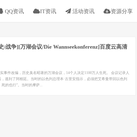
QQ资讯
IT资讯
活动资讯
资源分享
历史/战争][万湖会议/Die Wannseekonferenz]百度云高清
实事件改编，历史臭名昭著的万湖会议，14个人决定1100万人生死。 会议记录人
后，逃到了阿根廷。当时的以色列总理本·古里安指示，必须把艾希曼带回以色列
死的也行”。当时的摩萨...