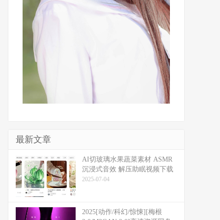
最新文章
​​AI切玻璃水果蔬菜素材 ASMR
沉浸式音效 解压助眠视频下载
2025-07-04
2025[动作/科幻/惊悚][梅根