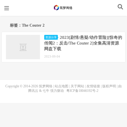
标签：The Couter 2
2023[剧情/悬疑/动作冒险][惊奇的
资源分享
传闻2：反击/The Couter 2]全集高清资源
网盘下载
2023-09-04
Copyright © 2014-2026
筑梦网络
|
站点地图
|
关于网站
|
友情链接
|
版权声明
| 由
腾讯云
&
七牛
强力驱动
粤ICP备18046192号-2