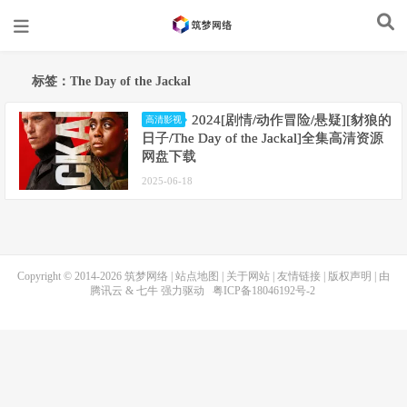
标签：The Day of the Jackal
2024[剧情/动作冒险/悬疑][豺狼的
高清影视
日子/The Day of the Jackal]全集高清资源
网盘下载
2025-06-18
Copyright © 2014-2026
筑梦网络
|
站点地图
|
关于网站
|
友情链接
|
版权声明
| 由
腾讯云
&
七牛
强力驱动
粤ICP备18046192号-2