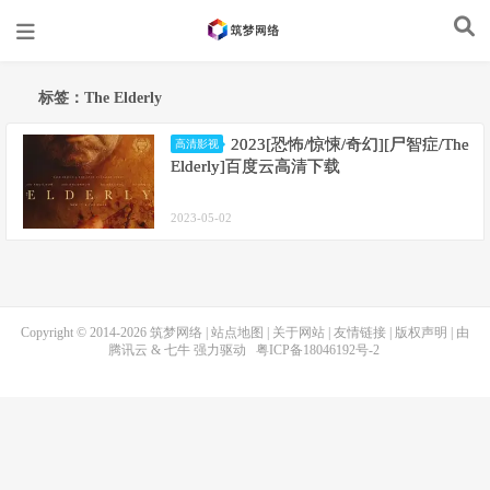
标签：The Elderly
2023[恐怖/惊悚/奇幻][尸智症/The
高清影视
Elderly]百度云高清下载
2023-05-02
Copyright © 2014-2026
筑梦网络
|
站点地图
|
关于网站
|
友情链接
|
版权声明
| 由
腾讯云
&
七牛
强力驱动
粤ICP备18046192号-2