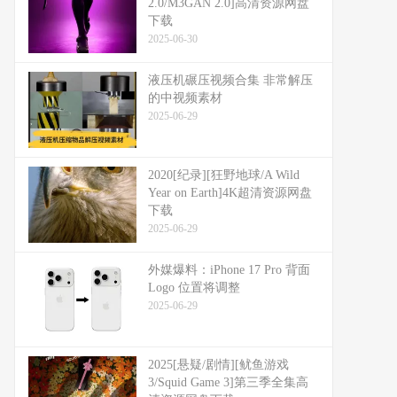
2.0/M3GAN 2.0]高清资源网盘
下载
2025-06-30
液压机碾压视频合集 非常解压
的中视频素材
2025-06-29
2020[纪录][狂野地球/A Wild
Year on Earth]4K超清资源网盘
下载
2025-06-29
外媒爆料：​​iPhone 17 Pro 背面
Logo 位置将调整​​
2025-06-29
2025[悬疑/剧情][鱿鱼游戏
3/Squid Game 3]第三季全集高