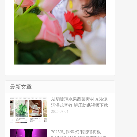
最新文章
​​AI切玻璃水果蔬菜素材 ASMR
沉浸式音效 解压助眠视频下载
2025-07-04
2025[动作/科幻/惊悚][梅根