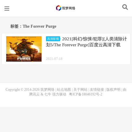
标签：The Forever Purge
2021[科幻/惊悚/犯罪][人类清除计
高清影视
划5/The Forever Purge]百度云高清下载
2021-07-18
Copyright © 2014-2026
筑梦网络
|
站点地图
|
关于网站
|
友情链接
|
版权声明
| 由
腾讯云
&
七牛
强力驱动
粤ICP备18046192号-2