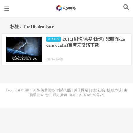
标签：The Hidden Face
2011[剧情/悬疑/惊悚][黑暗面/La
高清影视
cara oculta]百度云高清下载
2021-09-08
Copyright © 2014-2026
筑梦网络
|
站点地图
|
关于网站
|
友情链接
|
版权声明
| 由
腾讯云
&
七牛
强力驱动
粤ICP备18046192号-2