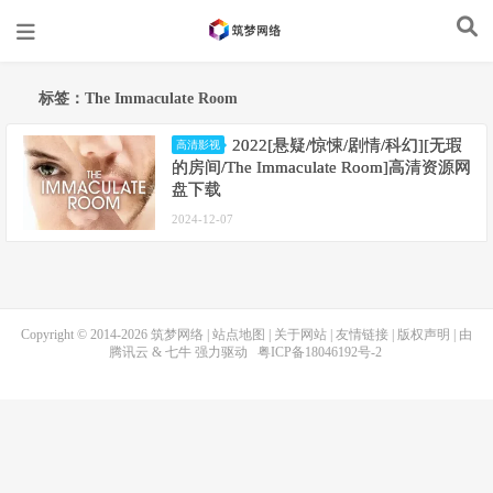
标签：The Immaculate Room
2022[悬疑/惊悚/剧情/科幻][无瑕
高清影视
的房间/The Immaculate Room]高清资源网
盘下载
2024-12-07
Copyright © 2014-2026
筑梦网络
|
站点地图
|
关于网站
|
友情链接
|
版权声明
| 由
腾讯云
&
七牛
强力驱动
粤ICP备18046192号-2