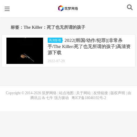
标签：The Killer：死了也无所谓的孩子
2022[韩国/动作/犯罪][非常杀
高清影视
手/The Killer:死了也无所谓的孩子]高清资
源下载
2022-07-29
Copyright © 2014-2026
筑梦网络
|
站点地图
|
关于网站
|
友情链接
|
版权声明
| 由
腾讯云
&
七牛
强力驱动
粤ICP备18046192号-2