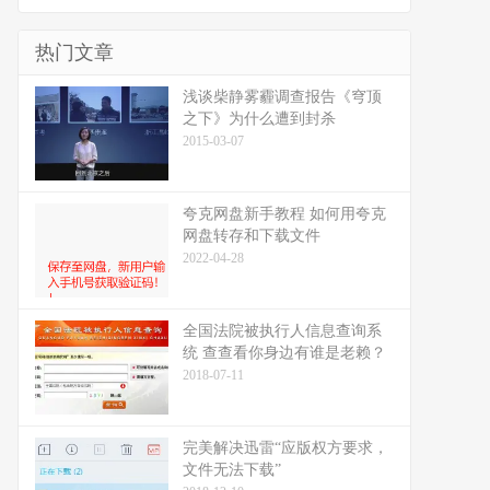
热门文章
浅谈柴静雾霾调查报告《穹顶
之下》为什么遭到封杀
2015-03-07
夸克网盘新手教程 如何用夸克
网盘转存和下载文件
2022-04-28
全国法院被执行人信息查询系
统 查查看你身边有谁是老赖？
2018-07-11
完美解决迅雷“应版权方要求，
文件无法下载”