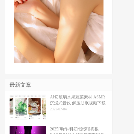
最新文章
​​AI切玻璃水果蔬菜素材 ASMR
沉浸式音效 解压助眠视频下载
2025-07-04
2025[动作/科幻/惊悚][梅根