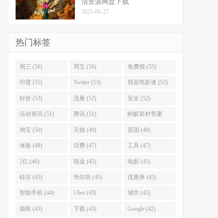
清资源网盘下载
2025-06-27
热门标签
周三 (56)
周五 (56)
免费领 (55)
印度 (55)
Twitter (53)
我是电影迷 (53)
好价 (53)
流量 (52)
安全 (52)
活动资讯 (51)
腾讯 (51)
蚂蚁新村答案
(51)
淘宝 (50)
天猫 (49)
英国 (48)
体验 (48)
话费 (47)
工具 (47)
2亿 (46)
现金 (45)
电影 (45)
硅谷 (45)
华尔街 (45)
优惠券 (45)
智能手机 (44)
Uber (43)
城市 (43)
领取 (43)
下载 (43)
Google (42)