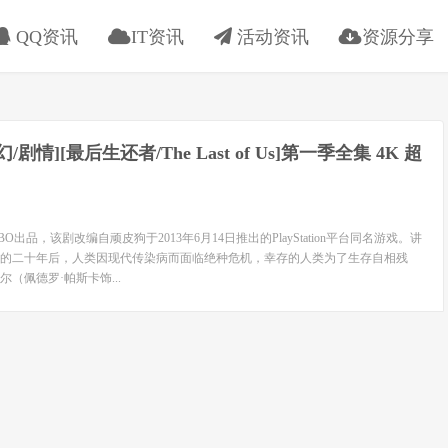
QQ资讯
IT资讯
活动资讯
资源分享
科幻/剧情][最后生还者/The Last of Us]第一季全集 4K 超
出品，该剧改编自顽皮狗于2013年6月14日推出的PlayStation平台同名游戏。讲
的二十年后，人类因现代传染病而面临绝种危机，幸存的人类为了生存自相残
（佩德罗·帕斯卡饰...