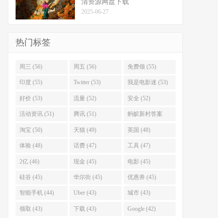
清资源网盘下载
2025-06-27
热门标签
周三 (56)
周五 (56)
免费领 (55)
印度 (55)
Twitter (53)
我是电影迷 (53)
好价 (53)
流量 (52)
安全 (52)
活动资讯 (51)
腾讯 (51)
蚂蚁新村答案
(51)
淘宝 (50)
天猫 (49)
英国 (48)
体验 (48)
话费 (47)
工具 (47)
2亿 (46)
现金 (45)
电影 (45)
硅谷 (45)
华尔街 (45)
优惠券 (45)
智能手机 (44)
Uber (43)
城市 (43)
领取 (43)
下载 (43)
Google (42)