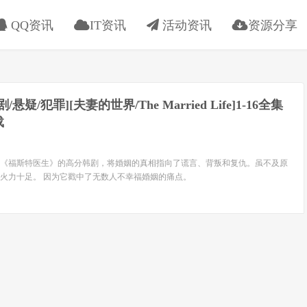
QQ资讯
IT资讯
活动资讯
资源分享
韩剧/悬疑/犯罪][夫妻的世界/The Married Life]1-16全集
载
自《福斯特医生》的高分韩剧，将婚姻的真相指向了谎言、背叛和复仇。虽不及原
火力十足。 因为它戳中了无数人不幸福婚姻的痛点。