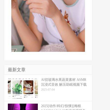
最新文章
​​AI切玻璃水果蔬菜素材 ASMR
沉浸式音效 解压助眠视频下载
2025-07-04
2025[动作/科幻/惊悚][梅根