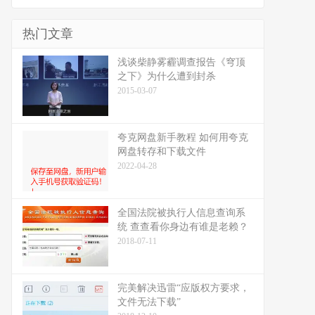
热门文章
浅谈柴静雾霾调查报告《穹顶
之下》为什么遭到封杀
2015-03-07
夸克网盘新手教程 如何用夸克
网盘转存和下载文件
2022-04-28
全国法院被执行人信息查询系
统 查查看你身边有谁是老赖？
2018-07-11
完美解决迅雷“应版权方要求，
文件无法下载”