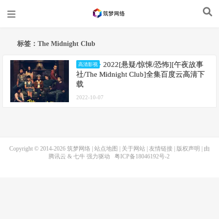
标签：The Midnight Club
2022[悬疑/惊悚/恐怖][午夜故事
高清影视
社/The Midnight Club]全集百度云高清下
载
2022-10-07
Copyright © 2014-2026
筑梦网络
|
站点地图
|
关于网站
|
友情链接
|
版权声明
| 由
腾讯云
&
七牛
强力驱动
粤ICP备18046192号-2