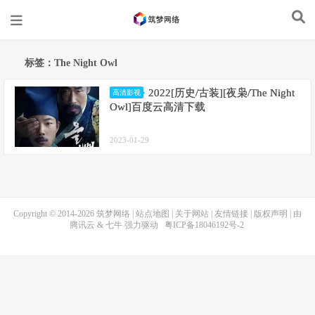
标签：The Night Owl
2022[历史/古装][夜枭/The Night
高清影视
Owl]百度云高清下载
2023-01-29
Copyright © 2014-2026
筑梦网络
|
站点地图
|
关于网站
|
友情链接
|
版权声明
| 由
腾讯云
&
七牛
强力驱动
粤ICP备18046192号-2