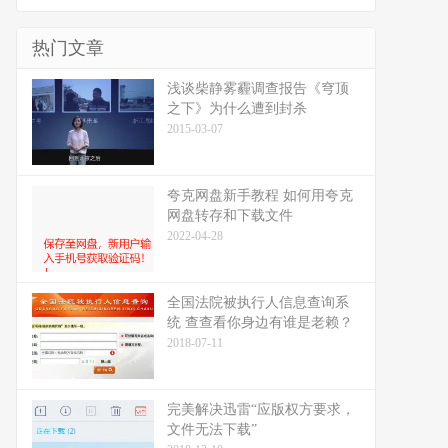
热门文章
浅谈柴静雾霾调查报告《穹顶
之下》为什么遭到封杀
2015-03-07
夸克网盘新手教程 如何用夸克
网盘转存和下载文件
2022-04-28
全国法院被执行人信息查询系
统 查查看你身边有谁是老赖？
2018-07-11
完美解决迅雷“应版权方要求，
文件无法下载”