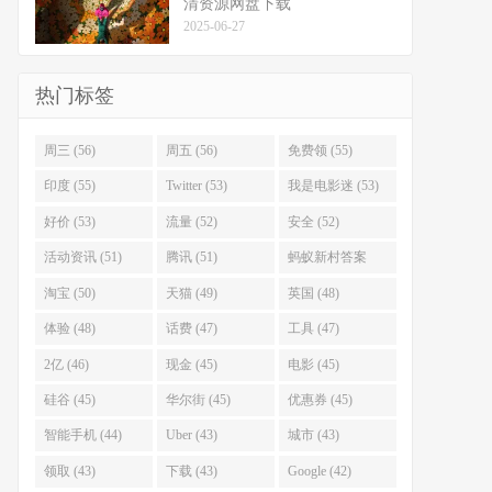
清资源网盘下载
2025-06-27
热门标签
周三 (56)
周五 (56)
免费领 (55)
印度 (55)
Twitter (53)
我是电影迷 (53)
好价 (53)
流量 (52)
安全 (52)
活动资讯 (51)
腾讯 (51)
蚂蚁新村答案
(51)
淘宝 (50)
天猫 (49)
英国 (48)
体验 (48)
话费 (47)
工具 (47)
2亿 (46)
现金 (45)
电影 (45)
硅谷 (45)
华尔街 (45)
优惠券 (45)
智能手机 (44)
Uber (43)
城市 (43)
领取 (43)
下载 (43)
Google (42)