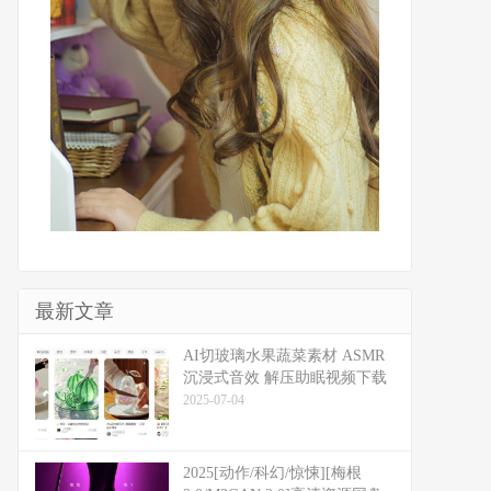
最新文章
​​AI切玻璃水果蔬菜素材 ASMR
沉浸式音效 解压助眠视频下载
2025-07-04
2025[动作/科幻/惊悚][梅根