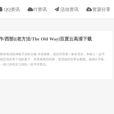
QQ资讯
IT资讯
活动资讯
资源分享
动作/西部][老方法/The Old Way]百度云高清下载
凯奇饰演前神枪手演科尔顿·布里格斯，现在经营着一家杂货店，和家人一起平
残忍地杀害了他的妻子，布里格斯回到家，发现他的世界在燃烧。他掏出手枪，
—他12岁的女儿组队一起寻求复仇。