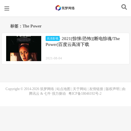
标签：The Power
2021[惊悚/恐怖][断电惊魂/The
高清影视
Power]百度云高清下载
2021-08-04
Copyright © 2014-2026
筑梦网络
|
站点地图
|
关于网站
|
友情链接
|
版权声明
| 由
腾讯云
&
七牛
强力驱动
粤ICP备18046192号-2