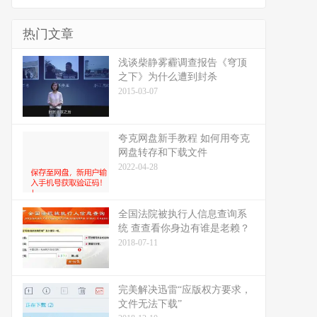
热门文章
浅谈柴静雾霾调查报告《穹顶
之下》为什么遭到封杀
2015-03-07
夸克网盘新手教程 如何用夸克
网盘转存和下载文件
2022-04-28
全国法院被执行人信息查询系
统 查查看你身边有谁是老赖？
2018-07-11
完美解决迅雷“应版权方要求，
文件无法下载”