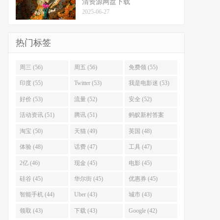
清资源网盘下载
2025-06-27
热门标签
周三 (56)
周五 (56)
免费领 (55)
印度 (55)
Twitter (53)
我是电影迷 (53)
好价 (53)
流量 (52)
安全 (52)
活动资讯 (51)
腾讯 (51)
蚂蚁新村答案
(51)
淘宝 (50)
天猫 (49)
英国 (48)
体验 (48)
话费 (47)
工具 (47)
2亿 (46)
现金 (45)
电影 (45)
硅谷 (45)
华尔街 (45)
优惠券 (45)
智能手机 (44)
Uber (43)
城市 (43)
领取 (43)
下载 (43)
Google (42)