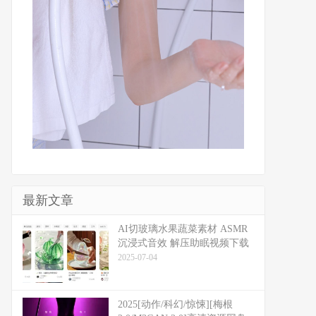
最新文章
​​AI切玻璃水果蔬菜素材 ASMR
沉浸式音效 解压助眠视频下载
2025-07-04
2025[动作/科幻/惊悚][梅根