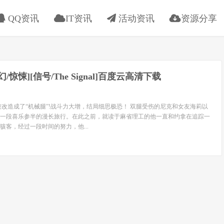
QQ资讯
IT资讯
活动资讯
资源分享
科幻/惊悚][信号/The Signal]百度云高清下载
被改造成了“机械腿”!战斗力大增，结局细思极恐！ 双腿受伤的尼克和女友海莉以
一段喜乐参半的漫长旅行。在此之前，就读于麻省理工的他一直和约拿在追踪一
骇客，经过一段时间的努力，他...