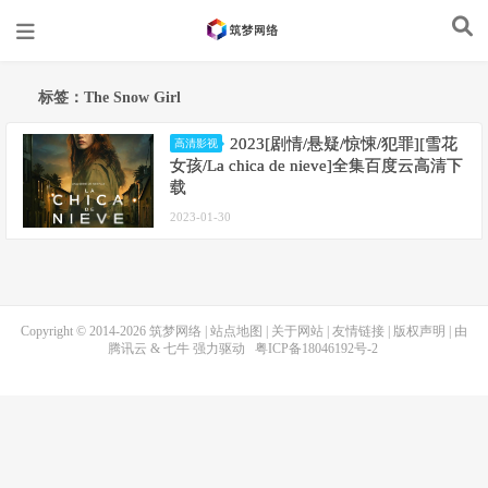
标签：The Snow Girl
2023[剧情/悬疑/惊悚/犯罪][雪花
高清影视
女孩/La chica de nieve]全集百度云高清下
载
2023-01-30
Copyright © 2014-2026
筑梦网络
|
站点地图
|
关于网站
|
友情链接
|
版权声明
| 由
腾讯云
&
七牛
强力驱动
粤ICP备18046192号-2