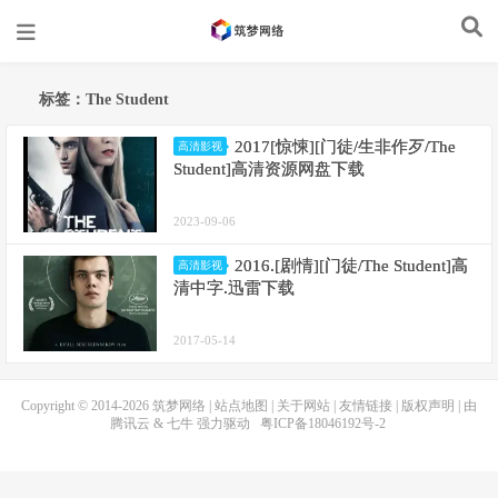
标签：The Student
2017[惊悚][门徒/生非作歹/The
高清影视
Student]高清资源网盘下载
2023-09-06
2016.[剧情][门徒/The Student]高
高清影视
清中字.迅雷下载
2017-05-14
Copyright © 2014-2026
筑梦网络
|
站点地图
|
关于网站
|
友情链接
|
版权声明
| 由
腾讯云
&
七牛
强力驱动
粤ICP备18046192号-2