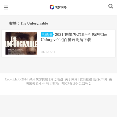
标签：The Unforgivable
2021[剧情/犯罪][不可饶恕/The
高清影视
Unforgivable]百度云高清下载
2021-12-14
Copyright © 2014-2026
筑梦网络
|
站点地图
|
关于网站
|
友情链接
|
版权声明
| 由
腾讯云
&
七牛
强力驱动
粤ICP备18046192号-2