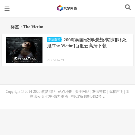
标签：The Victim
2006[泰国/恐怖/悬疑/惊悚][吓死
高清影视
鬼/The Victim]百度云高清下载
2022-06-29
Copyright © 2014-2026
筑梦网络
|
站点地图
|
关于网站
|
友情链接
|
版权声明
| 由
腾讯云
&
七牛
强力驱动
粤ICP备18046192号-2