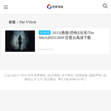
标签：The VVitch
2015[悬疑/恐怖][女巫/The
高清影视
Witch]HD1280P 百度云高清下载
2016-04-19
Copyright © 2014-2026
筑梦网络
|
站点地图
|
关于网站
|
友情链接
|
版权声明
| 由
腾讯云
&
七牛
强力驱动
粤ICP备18046192号-2