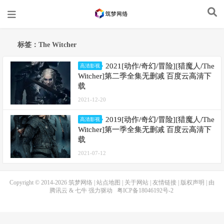
标签：The Witcher
2021[动作/奇幻/冒险][猎魔人/The
高清影视
Witcher]第二季全集无删减 百度云高清下
载
2021-12-20
2019[动作/奇幻/冒险][猎魔人/The
高清影视
Witcher]第一季全集无删减 百度云高清下
载
2021-07-12
Copyright © 2014-2026
筑梦网络
|
站点地图
|
关于网站
|
友情链接
|
版权声明
| 由
腾讯云
&
七牛
强力驱动
粤ICP备18046192号-2