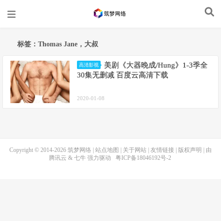
标签：Thomas Jane，大叔
美剧《大器晚成/Hung》1-3季全
高清影视
30集无删减 百度云高清下载
2020-01-08
Copyright © 2014-2026
筑梦网络
|
站点地图
|
关于网站
|
友情链接
|
版权声明
| 由
腾讯云
&
七牛
强力驱动
粤ICP备18046192号-2